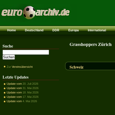
Home
Deutschland
DDR
Europa
International
Grasshoppers Zürich
Suche
Schweiz
Zur
Vereinsübersicht
Letzte Updates
Update vom
20. Juli 2026
Update vom
31. Mai 2026
Update vom
18. Mai 2026
Update vom
17. Mai 2026
Update vom
4. Mai 2026