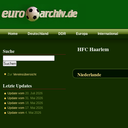
Home
Deutschland
DDR
Europa
International
HFC Haarlem
Suche
Niederlande
Zur
Vereinsübersicht
Letzte Updates
Update vom
20. Juli 2026
Update vom
31. Mai 2026
Update vom
18. Mai 2026
Update vom
17. Mai 2026
Update vom
4. Mai 2026