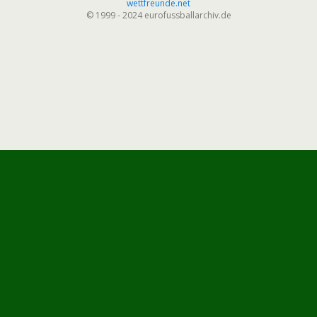
wettfreunde.net
© 1999 - 2024 eurofussballarchiv.de