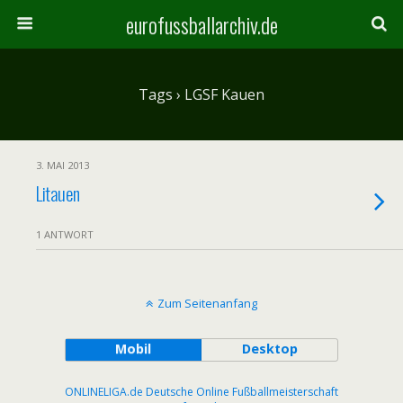
eurofussballarchiv.de
Tags › LGSF Kauen
3. MAI 2013
Litauen
1 ANTWORT
Zum Seitenanfang
Mobil
Desktop
ONLINELIGA.de Deutsche Online Fußballmeisterschaft