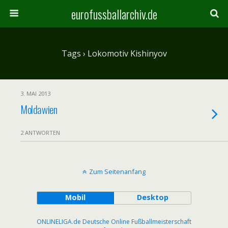
eurofussballarchiv.de
Tags › Lokomotiv Kishinyov
3. MAI 2013
Moldawien
2 ANTWORTEN
Zum Seitenanfang
Mobil
Desktop
ONLINELIGA.de Deutsche Online Fußballmeisterschaft