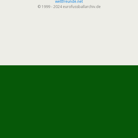
wettfreunde.net
© 1999 - 2024 eurofussballarchiv.de