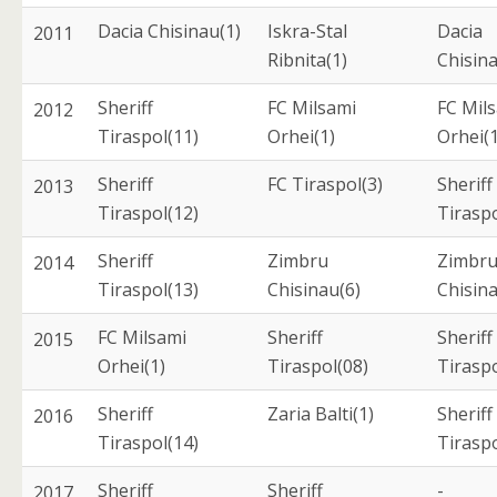
Dacia Chisinau(1)
Iskra-Stal
Dacia
2011
Ribnita(1)
Chisina
Sheriff
FC Milsami
FC Mil
2012
Tiraspol(11)
Orhei(1)
Orhei(1
Sheriff
FC Tiraspol(3)
Sheriff
2013
Tiraspol(12)
Tiraspo
Sheriff
Zimbru
Zimbr
2014
Tiraspol(13)
Chisinau(6)
Chisina
FC Milsami
Sheriff
Sheriff
2015
Orhei(1)
Tiraspol(08)
Tiraspo
Sheriff
Zaria Balti(1)
Sheriff
2016
Tiraspol(14)
Tiraspo
Sheriff
Sheriff
-
2017