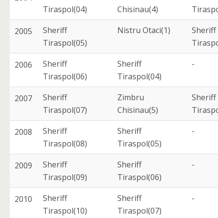
Tiraspol(04)
Chisinau(4)
Tiraspo
Sheriff
Nistru Otaci(1)
Sheriff
2005
Tiraspol(05)
Tiraspo
Sheriff
Sheriff
-
2006
Tiraspol(06)
Tiraspol(04)
Sheriff
Zimbru
Sheriff
2007
Tiraspol(07)
Chisinau(5)
Tiraspo
Sheriff
Sheriff
-
2008
Tiraspol(08)
Tiraspol(05)
Sheriff
Sheriff
-
2009
Tiraspol(09)
Tiraspol(06)
Sheriff
Sheriff
-
2010
Tiraspol(10)
Tiraspol(07)