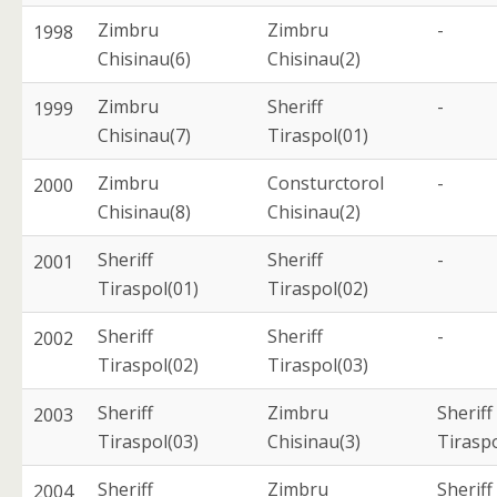
Zimbru
Zimbru
-
1998
Chisinau(6)
Chisinau(2)
Zimbru
Sheriff
-
1999
Chisinau(7)
Tiraspol(01)
Zimbru
Consturctorol
-
2000
Chisinau(8)
Chisinau(2)
Sheriff
Sheriff
-
2001
Tiraspol(01)
Tiraspol(02)
Sheriff
Sheriff
-
2002
Tiraspol(02)
Tiraspol(03)
Sheriff
Zimbru
Sheriff
2003
Tiraspol(03)
Chisinau(3)
Tiraspo
Sheriff
Zimbru
Sheriff
2004