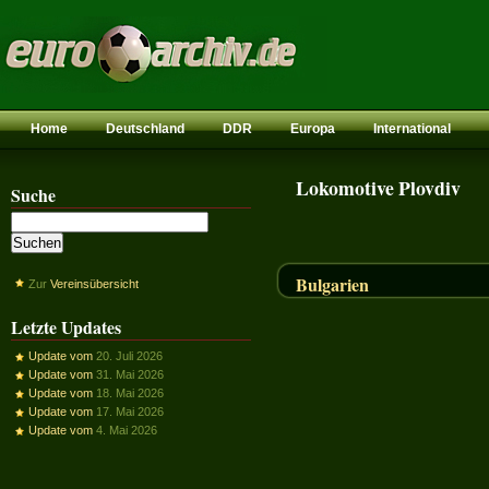
Home
Deutschland
DDR
Europa
International
Lokomotive Plovdiv
Suche
Bulgarien
Zur
Vereinsübersicht
Letzte Updates
Update vom
20. Juli 2026
Update vom
31. Mai 2026
Update vom
18. Mai 2026
Update vom
17. Mai 2026
Update vom
4. Mai 2026