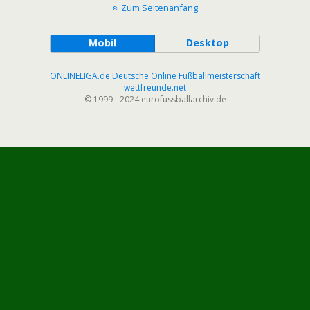
Zum Seitenanfang
Mobil
Desktop
ONLINELIGA.de Deutsche Online Fußballmeisterschaft
wettfreunde.net
© 1999 - 2024 eurofussballarchiv.de