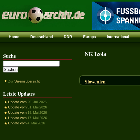
Home
Deutschland
DDR
Europa
International
NK Izola
Suche
Slowenien
Zur
Vereinsübersicht
Letzte Updates
Update vom
20. Juli 2026
Update vom
31. Mai 2026
Update vom
18. Mai 2026
Update vom
17. Mai 2026
Update vom
4. Mai 2026