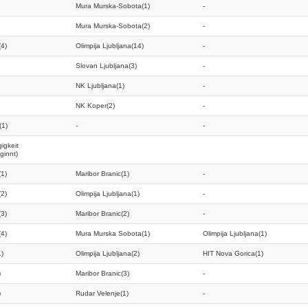
Mura Murska-Sobota(1)
-
Mura Murska-Sobota(2)
-
(4)
Olimpija Ljubljana(14)
-
Slovan Ljubljana(3)
-
NK Ljubljana(1)
-
NK Koper(2)
-
(1)
-
-
igkeit
ginnt)
(1)
Maribor Branic(1)
-
(2)
Olimpija Ljubljana(1)
-
(3)
Maribor Branic(2)
-
(4)
Mura Murska Sobota(1)
Olimpija Ljubljana(1)
1)
Olimpija Ljubljana(2)
HIT Nova Gorica(1)
)
Maribor Branic(3)
-
)
Rudar Velenje(1)
-