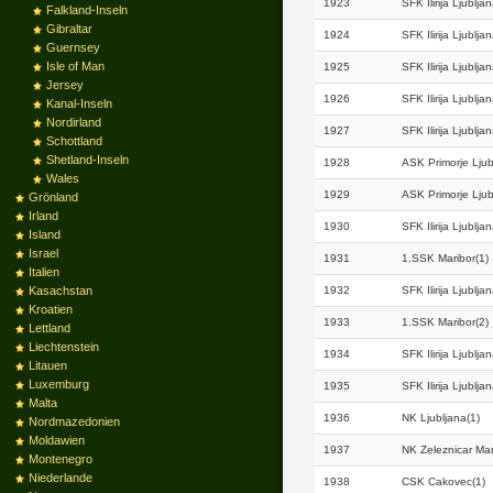
1923
SFK Ilirija Ljublja
Falkland-Inseln
Gibraltar
1924
SFK Ilirija Ljublja
Guernsey
Isle of Man
1925
SFK Ilirija Ljublja
Jersey
1926
SFK Ilirija Ljublja
Kanal-Inseln
Nordirland
1927
SFK Ilirija Ljublja
Schottland
Shetland-Inseln
1928
ASK Primorje Ljub
Wales
1929
ASK Primorje Ljub
Grönland
Irland
1930
SFK Ilirija Ljublja
Island
Israel
1931
1.SSK Maribor(1)
Italien
Kasachstan
1932
SFK Ilirija Ljublja
Kroatien
1933
1.SSK Maribor(2)
Lettland
Liechtenstein
1934
SFK Ilirija Ljublja
Litauen
Luxemburg
1935
SFK Ilirija Ljublja
Malta
1936
NK Ljubljana(1)
Nordmazedonien
Moldawien
1937
NK Zeleznicar Mar
Montenegro
Niederlande
1938
CSK Cakovec(1)