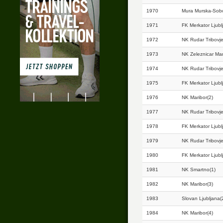
1970
Mura Murska-Sobo
1971
FK Merkator Ljubl
1972
NK Rudar Tribovje
1973
NK Zeleznicar Mar
1974
NK Rudar Tribovje
1975
FK Merkator Ljubl
1976
NK Maribor(2)
1977
NK Rudar Tribovje
1978
FK Merkator Ljubl
1979
NK Rudar Tribovje
1980
FK Merkator Ljubl
1981
NK Smartno(1)
1982
NK Maribor(3)
1983
Slovan Ljubljana(
1984
NK Maribor(4)