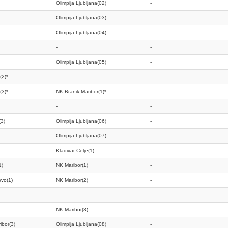
Olimpija Ljubljana(02)
-
Olimpija Ljubljana(03)
-
Olimpija Ljubljana(04)
-
-
-
Olimpija Ljubljana(05)
-
(2)*
-
-
(3)*
NK Branik Maribor(1)*
-
-
-
(3)
Olimpija Ljubljana(06)
-
Olimpija Ljubljana(07)
-
Kladivar Celje(1)
-
1)
NK Maribor(1)
-
evo(1)
NK Maribor(2)
-
-
-
NK Maribor(3)
-
ibor(3)
Olimpija Ljubljana(08)
-