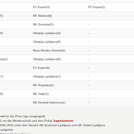
FC Koper(3)
FC Koper(2)
(5)
NK Maribor(9)
-
NK Domzale(2)
-
(6)
Olimpija Ljubljana(4)
-
Olimpija Ljubljana(5)
-
Mura Murska Sobota(2)
-
ta(1)
Olimpija Ljubljana(6)
-
FC Koper(4)
-
(7)
Olimpija Ljubljana(7)
-
NK Rogaska(1)
-
(8)
NK Celje(1)
-
NK Aluminij Kidricevo(1)
-
wird in der Prva Liga ausgespielt.
1 um die Meisterschaft und den Pokal
Jugoslawiens
n 1946-1952 unter den Namen NK Enotnost Ljubljana und NK Odred Ljubljana
aufgelöst