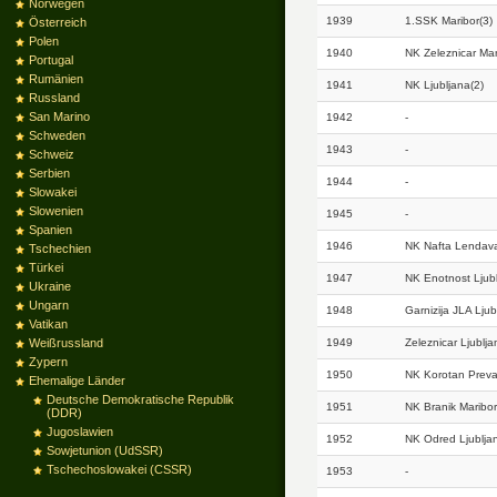
Norwegen
1939
1.SSK Maribor(3)
Österreich
Polen
1940
NK Zeleznicar Mar
Portugal
Rumänien
1941
NK Ljubljana(2)
Russland
San Marino
1942
-
Schweden
1943
-
Schweiz
Serbien
1944
-
Slowakei
Slowenien
1945
-
Spanien
1946
NK Nafta Lendava
Tschechien
Türkei
1947
NK Enotnost Ljubl
Ukraine
Ungarn
1948
Garnizija JLA Ljub
Vatikan
Weißrussland
1949
Zeleznicar Ljublja
Zypern
1950
NK Korotan Preval
Ehemalige Länder
Deutsche Demokratische Republik
1951
NK Branik Maribor
(DDR)
Jugoslawien
1952
NK Odred Ljublja
Sowjetunion (UdSSR)
Tschechoslowakei (CSSR)
1953
-