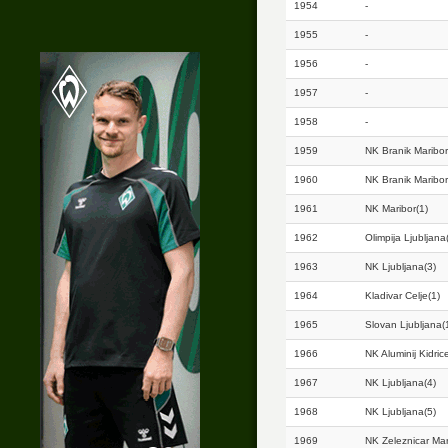
1954
-
1955
-
1956
-
1957
-
1958
-
1959
NK Branik Maribor
1960
NK Branik Maribor
1961
NK Maribor(1)
1962
Olimpija Ljubljana
1963
NK Ljubljana(3)
1964
Kladivar Celje(1)
1965
Slovan Ljubljana(
1966
NK Aluminij Kidric
1967
NK Ljubljana(4)
1968
NK Ljubljana(5)
1969
NK Zeleznicar Mar