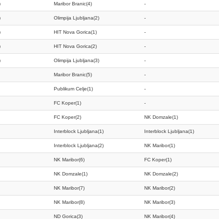
)
Maribor Branic(4)
-
)
Olimpija Ljubljana(2)
-
)
HIT Nova Gorica(1)
-
)
HIT Nova Gorica(2)
-
)
Olimpija Ljubljana(3)
-
Maribor Branic(5)
-
Publikum Celje(1)
-
FC Koper(1)
-
FC Koper(2)
NK Domzale(1)
Interblock Ljubljana(1)
Interblock Ljubljana(1)
Interblock Ljubljana(2)
NK Maribor(1)
NK Maribor(6)
FC Koper(1)
NK Domzale(1)
NK Domzale(2)
NK Maribor(7)
NK Maribor(2)
NK Maribor(8)
NK Maribor(3)
ND Gorica(3)
NK Maribor(4)