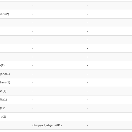
-
-
ibor(2)
-
-
-
-
-
-
-
-
-
-
-
-
(1)
-
-
jana(1)
-
-
ljana(1)
-
-
na(1)
-
-
je(1)
-
-
(1)*
-
-
na(2)
-
-
Olimpija Ljubljana(01)
-