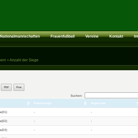
Nationalmannschaften
Frauenfußball
Vereine
Kontakt
I
ern = Anzahl der Siege
PDF
Print
Suchen:
Pokalsieger
Supercup
na(01)
-
-
na(02)
-
-
na(03)
-
-