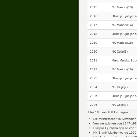
2015
NK Maribor(13)
2016
Olimpija Ljubljana
2017
NK Maribor(14)
2018
Olimpija Ljubljana
2019
NK Maribor(15)
2020
NK Celje(1)
2021
Mura Murska Sobo
2022
NK Maribor(16)
2023
Olimpija Ljubljana
2024
NK Celje(2)
2025
Olimpija Ljubljana
2026
NK Celje(3)
1 bis 108 von 108 Einträgen
Die Meisterschaft in Slowenien 
Vereine spielten von 1947-199
Olimpija Ljubljana spielte vo
NK Branik Maribor wurde 1960 