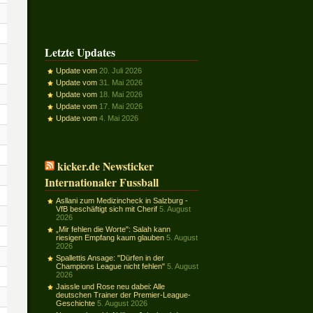
Letzte Updates
Update vom
20. Juli 2026
Update vom
31. Mai 2026
Update vom
18. Mai 2026
Update vom
17. Mai 2026
Update vom
4. Mai 2026
kicker.de Newsticker
Internationaler Fussball
Asllani zum Medizincheck in Salzburg -
VfB beschäftigt sich mit Cherif
5. August
2026
„Mir fehlen die Worte": Salah kann
riesigen Empfang kaum glauben
5. August
2026
Spallettis Ansage: "Dürfen in der
Champions League nicht fehlen"
5. August
2026
Jaissle und Rose neu dabei: Alle
deutschen Trainer der Premier-League-
Geschichte
5. August 2026