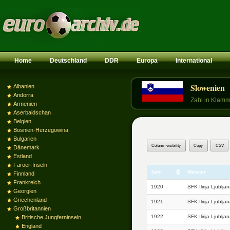
Home
Deutschland
DDR
Europa
International
Slowenien
Albanien
Andorra
Zahl in Klamm
Armenien
Aserbaidschan
Belgien
Bosnien-Herzegowina
Bulgarien
Column visibility
Copy
CSV
Dänemark
Estland
Färöer-Inseln
Jahr
Meister
Finnland
Frankreich
1920
SFK Ilirija Ljublja
Georgien
Griechenland
1921
SFK Ilirija Ljublja
Großbritannien
1922
SFK Ilirija Ljublja
Britische Jungferninseln
England