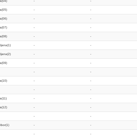
na(04)
-
-
na(05)
-
-
na(06)
-
-
na(07)
-
-
na(08)
-
-
ljana(1)
-
-
ljana(2)
-
-
na(09)
-
-
-
-
na(10)
-
-
-
-
na(11)
-
-
na(12)
-
-
-
-
ibor(1)
-
-
-
-