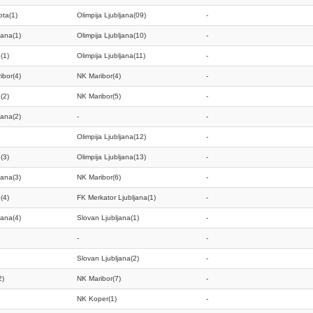
ta(1)
Olimpija Ljubljana(09)
-
jana(1)
Olimpija Ljubljana(10)
-
(1)
Olimpija Ljubljana(11)
-
ibor(4)
NK Maribor(4)
-
(2)
NK Maribor(5)
-
jana(2)
-
-
Olimpija Ljubljana(12)
-
(3)
Olimpija Ljubljana(13)
-
jana(3)
NK Maribor(6)
-
(4)
FK Merkator Ljubljana(1)
-
jana(4)
Slovan Ljubljana(1)
-
-
-
Slovan Ljubljana(2)
-
2)
NK Maribor(7)
-
NK Koper(1)
-