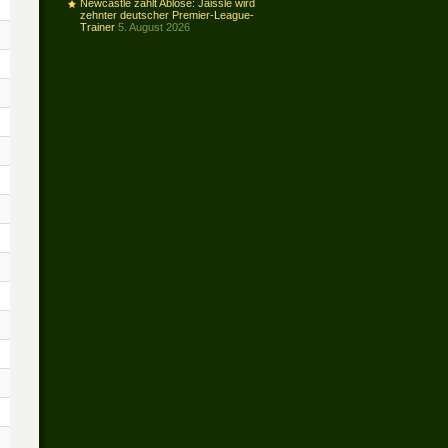
Newcastle zahlt Ablöse: Jaissle wird
zehnter deutscher Premier-League-
Trainer
5. August 2026