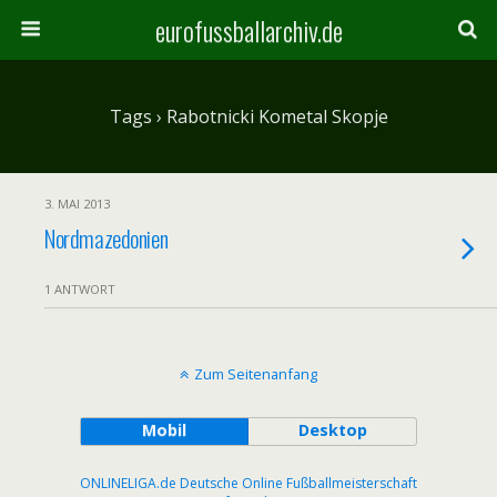
eurofussballarchiv.de
Tags › Rabotnicki Kometal Skopje
3. MAI 2013
Nordmazedonien
1 ANTWORT
Zum Seitenanfang
Mobil
Desktop
ONLINELIGA.de Deutsche Online Fußballmeisterschaft