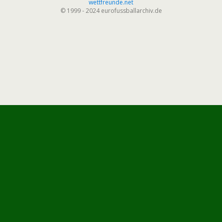
wettfreunde.net
© 1999 - 2024 eurofussballarchiv.de