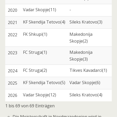
Vadar Skopje(11)
-
2020
KF Skendija Tetovo(4)
Sileks Kratovo(3)
2021
FK Shkupi(1)
Makedonija
2022
Skopje(2)
FC Struga(1)
Makedonija
2023
Skopje(3)
FC Struga(2)
Tikves Kavadarci(1)
2024
KF Skendija Tetovo(5)
Vadar Skopje(6)
2025
Vadar Skopje(12)
Sileks Kratovo(4)
2026
1 bis 69 von 69 Einträgen
Die Meisterschaft in Nordmazedonien wird in