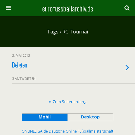
eurofussballarchiv.de
Tags › RC Tournai
3. MAI 2013
Belgien
3 ANTWORTEN
Zum Seitenanfang
Mobil
Desktop
ONLINELIGA.de Deutsche Online Fußballmeisterschaft