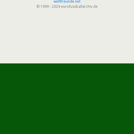
wettfreunde.net
© 1999 - 2024 eurofussballarchiv.de