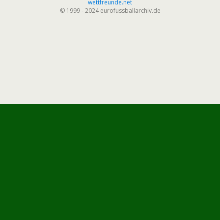
wettfreunde.net
© 1999 - 2024 eurofussballarchiv.de