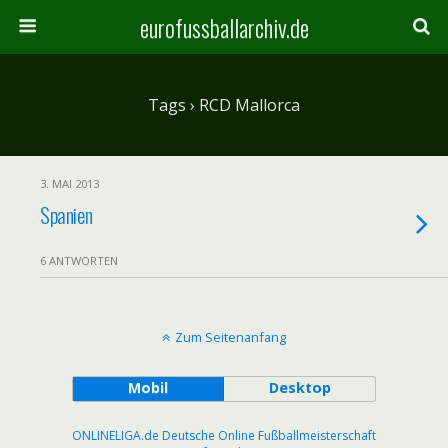
eurofussballarchiv.de
Tags › RCD Mallorca
3. MAI 2013
Spanien
6 ANTWORTEN
Zum Seitenanfang
Mobil
Desktop
ONLINELIGA.de Deutsche Online Fußballmeisterschaft