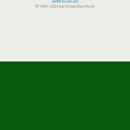
wettfreunde.net
© 1999 - 2024 eurofussballarchiv.de