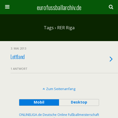
eurofussballarchiv.de
Tags › RER Riga
3. MAI 2013
Lettland
1 ANTWORT
Zum Seitenanfang
Mobil
Desktop
ONLINELIGA.de Deutsche Online Fußballmeisterschaft