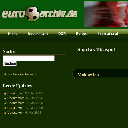
Home
Deutschland
DDR
Europa
International
Spartak Tiraspol
Suche
Moldawien
Zur
Vereinsübersicht
Letzte Updates
Update vom
20. Juli 2026
Update vom
31. Mai 2026
Update vom
18. Mai 2026
Update vom
17. Mai 2026
Update vom
4. Mai 2026