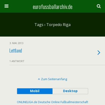
eurofussballarchiv.de
Tags › Torpedo Riga
3. MAI 2013
Lettland
1 ANTWORT
Zum Seitenanfang
Mobil
Desktop
ONLINELIGA.de Deutsche Online Fußballmeisterschaft