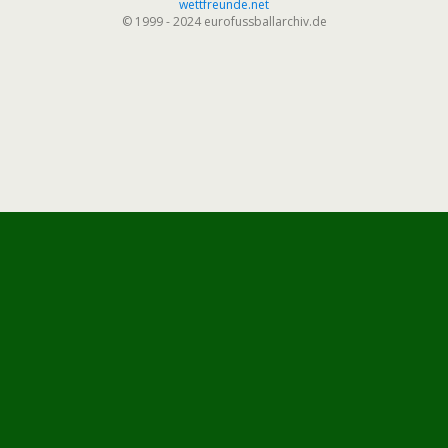
wettfreunde.net
© 1999 - 2024 eurofussballarchiv.de