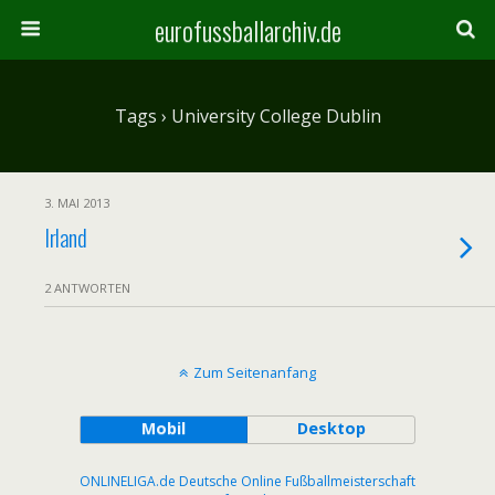
eurofussballarchiv.de
Tags › University College Dublin
3. MAI 2013
Irland
2 ANTWORTEN
Zum Seitenanfang
Mobil
Desktop
ONLINELIGA.de Deutsche Online Fußballmeisterschaft