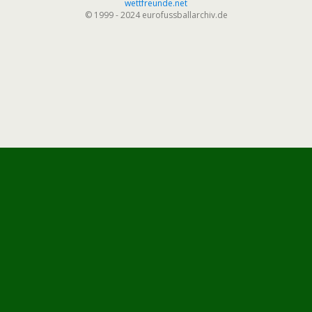
wettfreunde.net
© 1999 - 2024 eurofussballarchiv.de