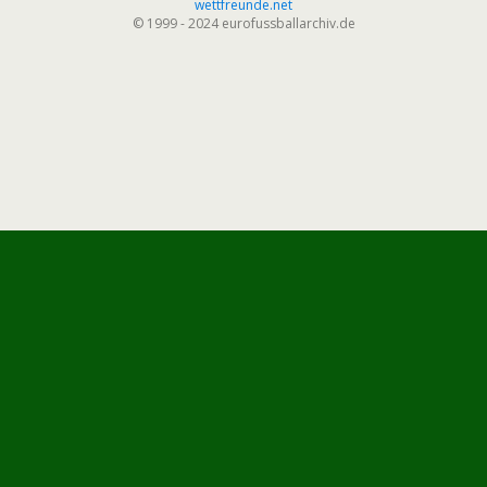
wettfreunde.net
© 1999 - 2024 eurofussballarchiv.de