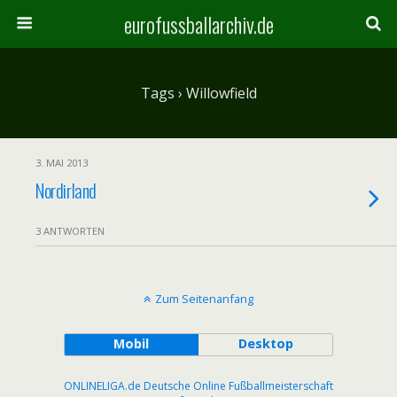
eurofussballarchiv.de
Tags › Willowfield
3. MAI 2013
Nordirland
3 ANTWORTEN
Zum Seitenanfang
Mobil
Desktop
ONLINELIGA.de Deutsche Online Fußballmeisterschaft