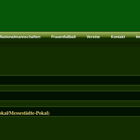
Nationalmannschaften
Frauenfußball
Vereine
Kontakt
I
al/Messestädte-Pokal)