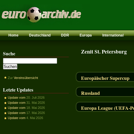
Home
Deutschland
DDR
Europa
International
Zenit St. Petersburg
Suche
Europäischer Supercup
Zur
Vereinsübersicht
Letzte Updates
Russland
Update vom
20. Juli 2026
Update vom
31. Mai 2026
Europa League (UEFA-Pok
Update vom
18. Mai 2026
Update vom
17. Mai 2026
Update vom
4. Mai 2026