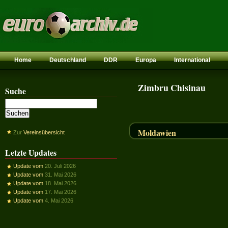
Home
Deutschland
DDR
Europa
International
Zimbru Chisinau
Suche
Moldawien
Zur
Vereinsübersicht
Letzte Updates
Update vom
20. Juli 2026
Update vom
31. Mai 2026
Update vom
18. Mai 2026
Update vom
17. Mai 2026
Update vom
4. Mai 2026