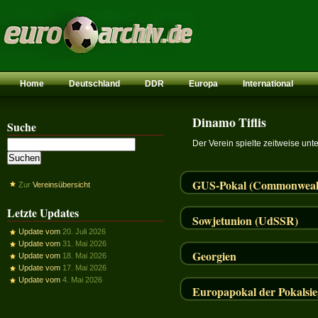
Home
Deutschland
DDR
Europa
International
Dinamo Tiflis
Suche
Der Verein spielte zeitweise u
GUS-Pokal (Commonwealth
Zur
Vereinsübersicht
Letzte Updates
Sowjetunion (UdSSR)
Update vom
20. Juli 2026
Update vom
31. Mai 2026
Georgien
Update vom
18. Mai 2026
Update vom
17. Mai 2026
Update vom
4. Mai 2026
Europapokal der Pokalsie