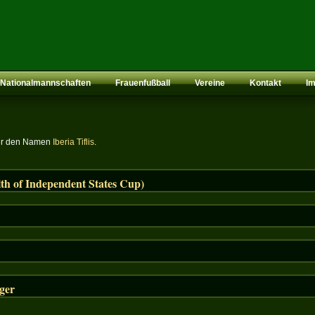
Nationalmannschaften
Frauenfußball
Vereine
Kontakt
I
nter den Namen
Iberia Tiflis
.
 of Independent States Cup)
ger