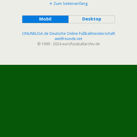
Zum Seitenanfang
Mobil
Desktop
ONLINELIGA.de Deutsche Online Fußballmeisterschaft
wettfreunde.net
© 1999 - 2024 eurofussballarchiv.de