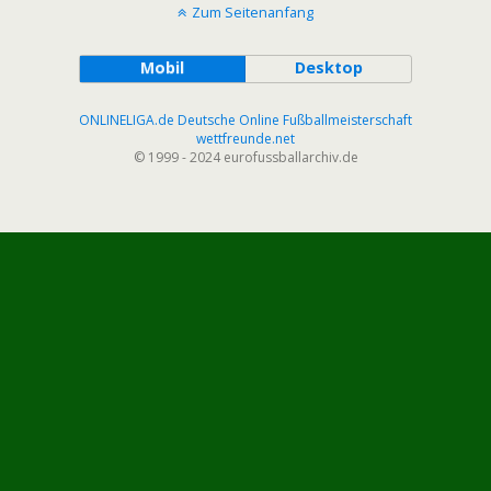
Zum Seitenanfang
Mobil
Desktop
ONLINELIGA.de Deutsche Online Fußballmeisterschaft
wettfreunde.net
© 1999 - 2024 eurofussballarchiv.de