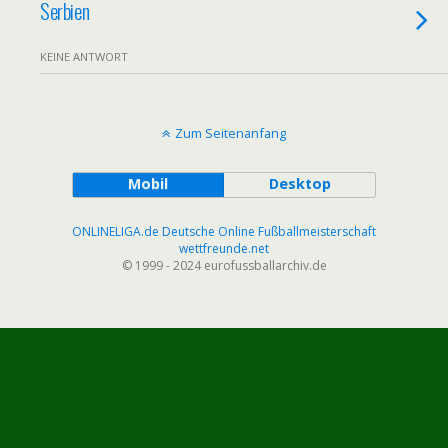
Serbien
KEINE ANTWORT
Zum Seitenanfang
Mobil
Desktop
ONLINELIGA.de Deutsche Online Fußballmeisterschaft
wettfreunde.net
© 1999 - 2024 eurofussballarchiv.de