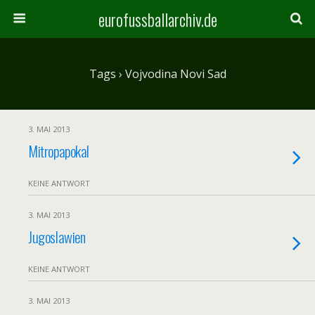
eurofussballarchiv.de
Tags › Vojvodina Novi Sad
3. MAI 2013
Mitropapokal
KEINE ANTWORT
3. MAI 2013
Jugoslawien
KEINE ANTWORT
3. MAI 2013