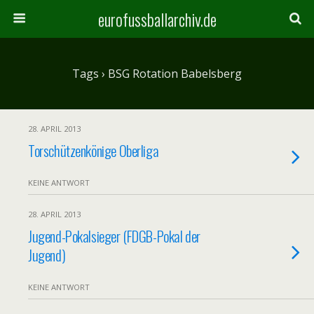
eurofussballarchiv.de
Tags › BSG Rotation Babelsberg
28. APRIL 2013
Torschützenkönige Oberliga
KEINE ANTWORT
28. APRIL 2013
Jugend-Pokalsieger (FDGB-Pokal der
Jugend)
KEINE ANTWORT