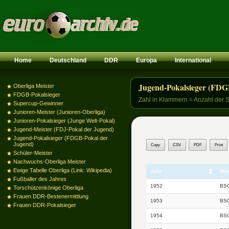
Home
Deutschland
DDR
Europa
International
Jugend-Pokalsieger (FDG
Oberliga Meister
FDGB-Pokalsieger
Zahl in Klammern = Anzahl der 
Supercup-Gewinner
Junioren-Meister (Junioren-Oberliga)
Junioren-Pokalsieger (Junge Welt-Pokal)
Jugend-Meister (FDJ-Pokal der Jugend)
Jugend-Pokalsieger (FDGB-Pokal der
Jugend)
Copy
CSV
PDF
Print
Schüler-Meister
Nachwuchs-Oberliga Meister
Ewige Tabelle Oberliga (Link: Wikipedia)
Jahr
Ver
Fußballer des Jahres
1952
BSG
Torschützenkönige Oberliga
Frauen DDR-Bestenermittlung
1953
BSG
Frauen DDR-Pokalsieger
1954
BSG