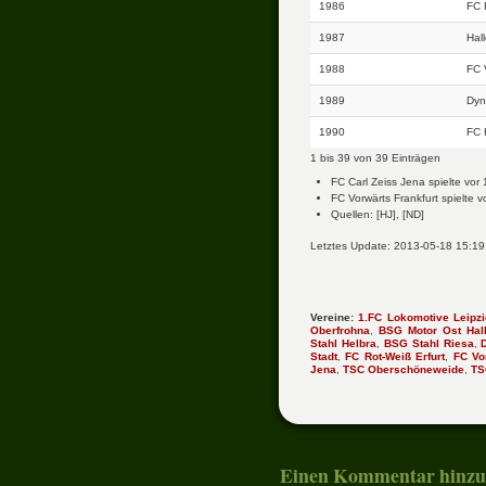
1986
FC 
1987
Hal
1988
FC 
1989
Dyn
1990
FC 
1 bis 39 von 39 Einträgen
FC Carl Zeiss Jena spielte vor
FC Vorwärts Frankfurt spielte v
Quellen: [HJ], [ND]
Letztes Update: 2013-05-18 15:19
Vereine:
1.FC Lokomotive Leipzi
Oberfrohna
,
BSG Motor Ost Hal
Stahl Helbra
,
BSG Stahl Riesa
,
Stadt
,
FC Rot-Weiß Erfurt
,
FC Vo
Jena
,
TSC Oberschöneweide
,
TS
Einen Kommentar hinzu