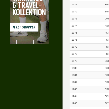
1971
Ber
1972
Ber
1973
Dyn
1974
Hal
1975
FC 
1976
FC 
1977
FC 
1978
FC 
1979
BSG
1980
BSG
1981
BSG
1982
BSG
1983
BSG
1984
FC 
1985
FC 