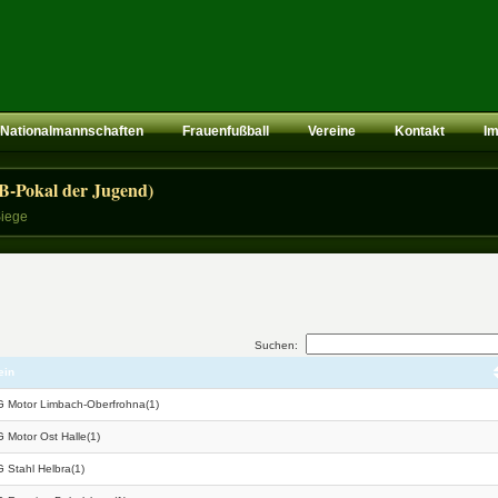
Nationalmannschaften
Frauenfußball
Vereine
Kontakt
I
B-Pokal der Jugend)
Siege
Suchen:
ein
 Motor Limbach-Oberfrohna(1)
 Motor Ost Halle(1)
 Stahl Helbra(1)