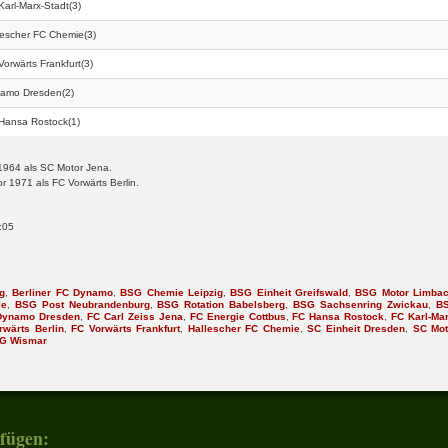
Karl-Marx-Stadt(3)
lescher FC Chemie(3)
Vorwärts Frankfurt(3)
amo Dresden(2)
Hansa Rostock(1)
 1964 als SC Motor Jena.
or 1971 als FC Vorwärts Berlin.
:05
g
,
Berliner FC Dynamo
,
BSG Chemie Leipzig
,
BSG Einheit Greifswald
,
BSG Motor Limbac
le
,
BSG Post Neubrandenburg
,
BSG Rotation Babelsberg
,
BSG Sachsenring Zwickau
,
B
Dynamo Dresden
,
FC Carl Zeiss Jena
,
FC Energie Cottbus
,
FC Hansa Rostock
,
FC Karl-Mar
rwärts Berlin
,
FC Vorwärts Frankfurt
,
Hallescher FC Chemie
,
SC Einheit Dresden
,
SC Mot
G Wismar
fügen: