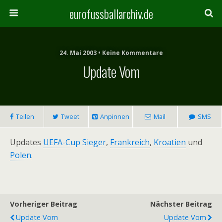
eurofussballarchiv.de
24. Mai 2003 • Keine Kommentare
Update Vom
Teilen
Tweet
Anpinnen
Mail
SMS
Updates
UEFA-Cup Sieger
,
Frankreich
,
Kroatien
und
Polen
.
Vorheriger Beitrag
Nächster Beitrag
Update Vom
Update Vom