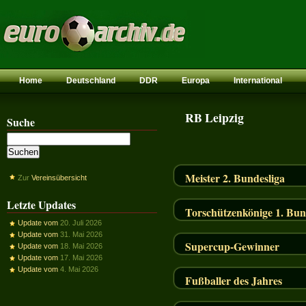
Home
Deutschland
DDR
Europa
International
RB Leipzig
Suche
Meister 2. Bundesliga
Zur
Vereinsübersicht
Letzte Updates
Torschützenkönige 1. Bun
Update vom
20. Juli 2026
Update vom
31. Mai 2026
Supercup-Gewinner
Update vom
18. Mai 2026
Update vom
17. Mai 2026
Update vom
4. Mai 2026
Fußballer des Jahres