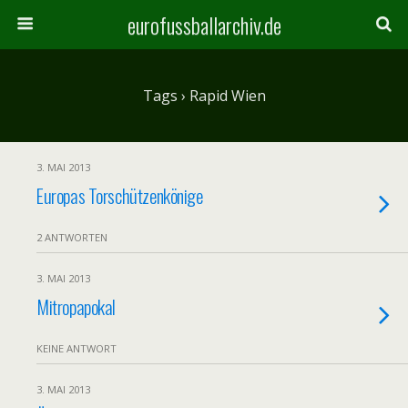
eurofussballarchiv.de
Tags › Rapid Wien
3. MAI 2013
Europas Torschützenkönige
2 ANTWORTEN
3. MAI 2013
Mitropapokal
KEINE ANTWORT
3. MAI 2013