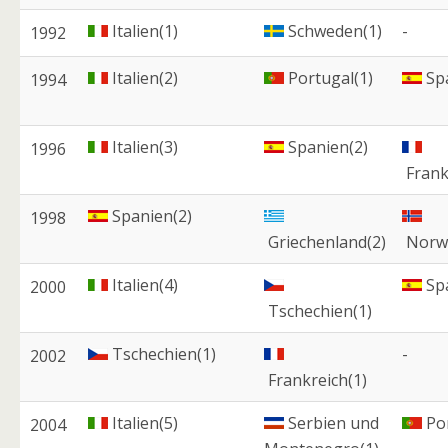
Italien(1)
Schweden(1)
-
1992
Italien(2)
Portugal(1)
Spa
1994
Italien(3)
Spanien(2)
1996
Frank
Spanien(2)
1998
Griechenland(2)
Norw
Italien(4)
Spa
2000
Tschechien(1)
Tschechien(1)
-
2002
Frankreich(1)
Italien(5)
Serbien und
Por
2004