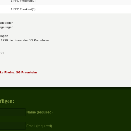
1.FFC Frankfurt(2)
1.FFC Frankfurt(3)
sgetragen
usgetragen
n
tragen
m 1999 die Lizenz der SG Praunheim
:21
ike Rheine
,
SG Praunheim
fügen:
Name (required)
Email (required)