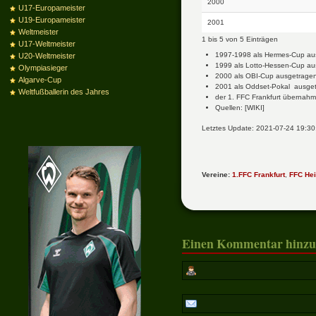
2000
U17-Europameister
U19-Europameister
2001
Weltmeister
1 bis 5 von 5 Einträgen
U17-Weltmeister
1997-1998 als Hermes-Cup au
U20-Weltmeister
1999 als Lotto-Hessen-Cup a
Olympiasieger
2000 als OBI-Cup ausgetrage
Algarve-Cup
2001 als Oddset-Pokal ausge
Weltfußballerin des Jahres
der 1. FFC Frankfurt übernah
Quellen: [WIKI]
Letztes Update: 2021-07-24 19:30
Vereine:
1.FFC Frankfurt
,
FFC He
Einen Kommentar hinzu