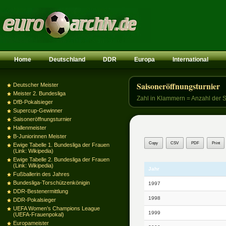
Home
Deutschland
DDR
Europa
International
Saisoneröffnungsturnier
Deutscher Meister
Meister 2. Bundesliga
Zahl in Klammern = Anzahl der 
DfB-Pokalsieger
Supercup-Gewinner
Saisoneröffnungsturnier
Hallenmeister
B-Juniorinnen Meister
Copy
CSV
PDF
Print
Ewige Tabelle 1. Bundesliga der Frauen
(Link: Wikipedia)
Ewige Tabelle 2. Bundesliga der Frauen
(Link: Wikipedia)
Jahr
Fußballerin des Jahres
Bundesliga-Torschützenkönigin
1997
DDR-Bestenermittlung
1998
DDR-Pokalsieger
UEFA Women’s Champions League
1999
(UEFA-Frauenpokal)
Europameister