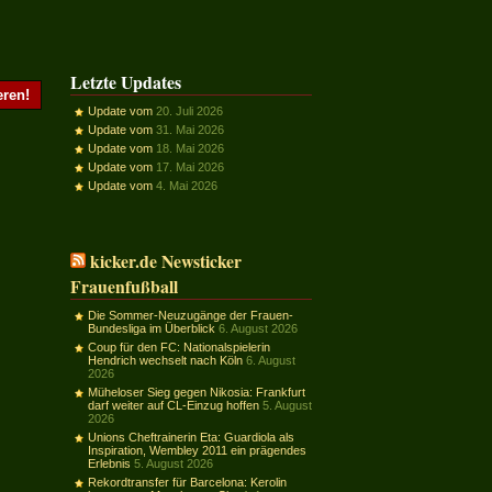
Letzte Updates
Update vom
20. Juli 2026
Update vom
31. Mai 2026
Update vom
18. Mai 2026
Update vom
17. Mai 2026
Update vom
4. Mai 2026
kicker.de Newsticker
Frauenfußball
Die Sommer-Neuzugänge der Frauen-
Bundesliga im Überblick
6. August 2026
Coup für den FC: Nationalspielerin
Hendrich wechselt nach Köln
6. August
2026
Müheloser Sieg gegen Nikosia: Frankfurt
darf weiter auf CL-Einzug hoffen
5. August
2026
Unions Cheftrainerin Eta: Guardiola als
Inspiration, Wembley 2011 ein prägendes
Erlebnis
5. August 2026
Rekordtransfer für Barcelona: Kerolin