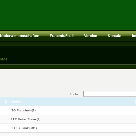
Nationalmannschaften
Frauenfußball
Vereine
Kontakt
I
Siege
Suchen:
Verein
SG Praunheim(1)
FFC Heike Rheine(1)
1.FFC Frankfurt(1)